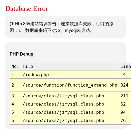
Database Error
(1040) 365建站错误警告：连接数据库失败，可能的原
因：1、数据库密码不对; 2、mysql未启动。
PHP Debug
No.
File
Line
1
/index.php
14
2
/source/function/function_extend.php
324
3
/source/class/jzmysql.class.php
211
4
/source/class/jzmysql.class.php
62
5
/source/class/jzmysql.class.php
94
6
/source/class/jzmysql.class.php
76