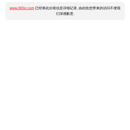
www.365jz.com
已经将此出错信息详细记录, 由此给您带来的访问不便我
们深感歉意.