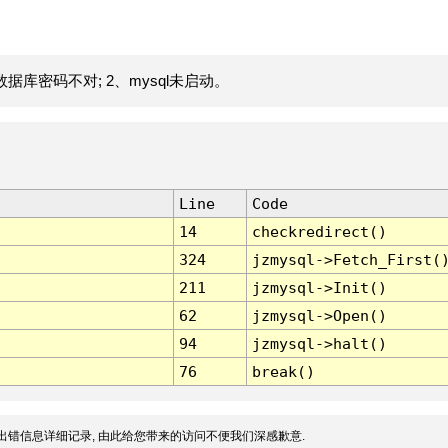
据库密码不对; 2、mysql未启动。
Line
Code
14
checkredirect()
324
jzmysql->Fetch_First(
211
jzmysql->Init()
62
jzmysql->Open()
94
jzmysql->halt()
76
break()
出错信息详细记录, 由此给您带来的访问不便我们深感歉意.