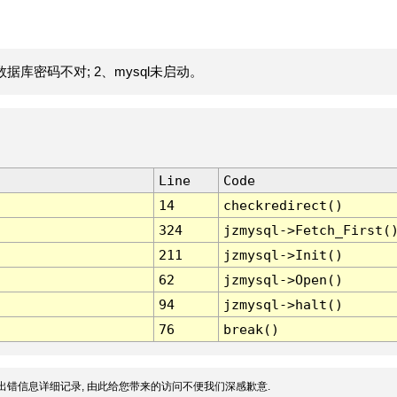
据库密码不对; 2、mysql未启动。
Line
Code
14
checkredirect()
324
jzmysql->Fetch_First(
211
jzmysql->Init()
62
jzmysql->Open()
94
jzmysql->halt()
76
break()
出错信息详细记录, 由此给您带来的访问不便我们深感歉意.