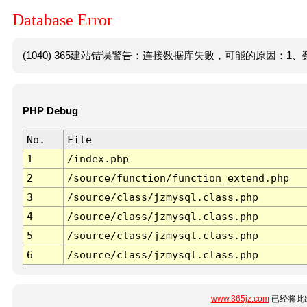
Database Error
(1040) 365建站错误警告：连接数据库失败，可能的原因：1、数
PHP Debug
No.
File
1
/index.php
2
/source/function/function_extend.php
3
/source/class/jzmysql.class.php
4
/source/class/jzmysql.class.php
5
/source/class/jzmysql.class.php
6
/source/class/jzmysql.class.php
www.365jz.com
已经将此