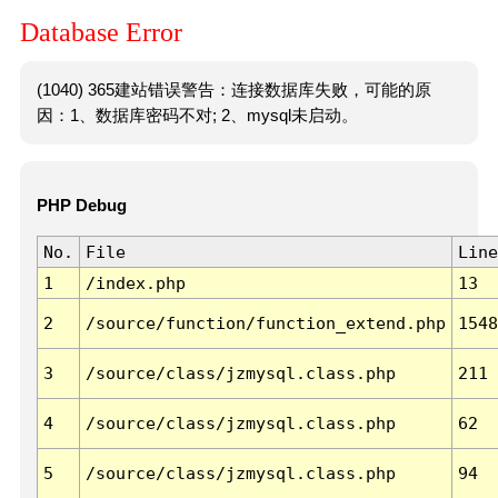
Database Error
(1040) 365建站错误警告：连接数据库失败，可能的原
因：1、数据库密码不对; 2、mysql未启动。
PHP Debug
No.
File
Line
1
/index.php
13
2
/source/function/function_extend.php
1548
3
/source/class/jzmysql.class.php
211
4
/source/class/jzmysql.class.php
62
5
/source/class/jzmysql.class.php
94